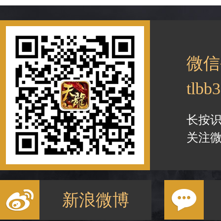
微信
tlbb
长按
关注微
新浪微博