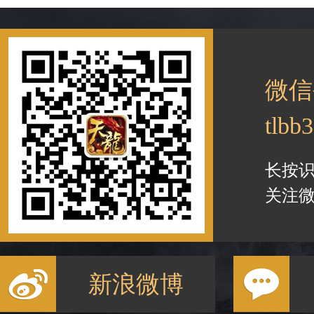
微信
tlbb
长按
关注微
新浪微博