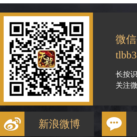
微信
tlbb
长按
关注微
新浪微博