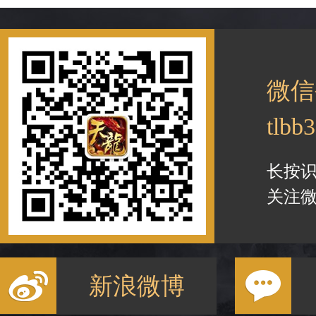
微信
tlbb
长按
关注微
新浪微博